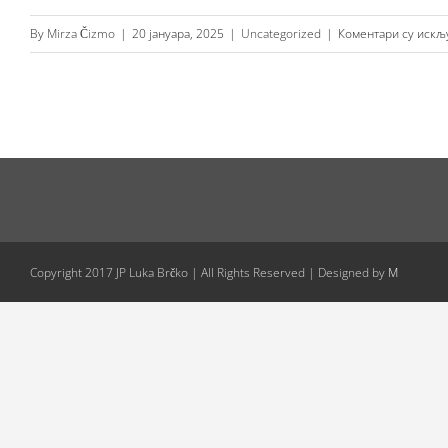
By
Mirza Čizmo
|
20 јануара, 2025
|
Uncategorized
|
Коментари су искљ
Copyright 2017 JP Luka Brčko | All Rights Reserved | Designed by
M