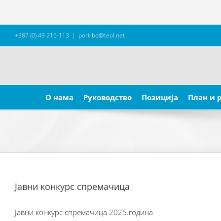
Skip
+387 (0) 49 216-113
|
port-bd@teol.net
to
content
Search
for:
О нама
Руководство
Позиција
План и 
Јавни конкурс спремачица
Јавни конкурс спремачица 2025.година