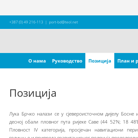
Skip
+387 (0) 49 216-113
|
port-bd@teol.net
to
content
Search
for:
О нама
Руководство
Позиција
План и 
Позиција
Лука Брчко налази се у сјевероисточном дијелу Босне 
десној обали пловног пута ријеке Саве (44 52’N; 18 48’E
Пловност IV категорија, просјечан навигациони пе
годишње и привреда гравитационог подручја предодредили