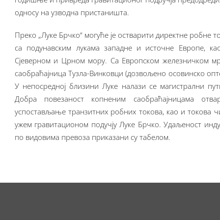
односу на узводна пристаништа.
Преко „Луке Брчко“ могуће је остварити директне робне т
са подунавским лукама западне и источне Европе, ка
Сјеверном и Црном мору. Са Европском железничком мр
саобраћајница Тузла-Винковци (дозвољено осовинско опт
У непосредној близини Луке налази се магистрални пу
Добра повезаност копненим саобраћајницама отва
успостављање транзитних робних токова, као и токова чи
ужем гравитационом подучју Луке Брчко. Удаљеност инду
по видовима превоза приказани су табелом.