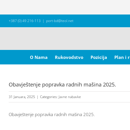
Skip
+387 (0) 49 216-113
|
port-bd@teol.net
to
content
Search
for:
O Nama
Rukovodstvo
Pozicija
Plan i 
Obavještenje popravka radnih mašina 2025.
31 Januara, 2025
|
Categories:
Javne nabavke
Obavještenje popravka radnih mašina 2025.