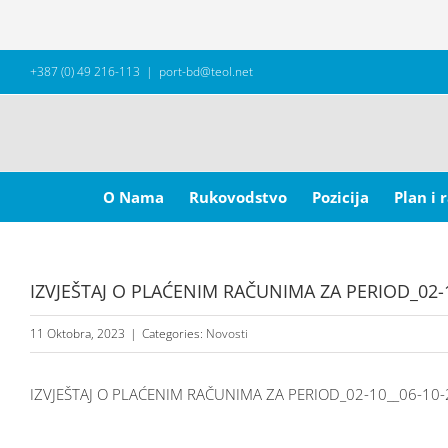
Skip
+387 (0) 49 216-113
|
port-bd@teol.net
to
content
Search
for:
O Nama
Rukovodstvo
Pozicija
Plan i 
IZVJEŠTAJ O PLAĆENIM RAČUNIMA ZA PERIOD_02-
11 Oktobra, 2023
|
Categories:
Novosti
IZVJEŠTAJ O PLAĆENIM RAČUNIMA ZA PERIOD_02-10__06-10