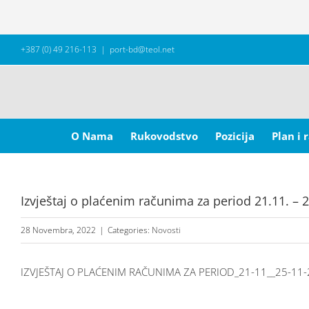
Skip
+387 (0) 49 216-113
|
port-bd@teol.net
to
content
Search
for:
O Nama
Rukovodstvo
Pozicija
Plan i 
Izvještaj o plaćenim računima za period 21.11. – 
28 Novembra, 2022
|
Categories:
Novosti
IZVJEŠTAJ O PLAĆENIM RAČUNIMA ZA PERIOD_21-11__25-11