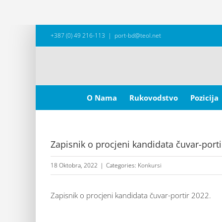
Skip
+387 (0) 49 216-113
|
port-bd@teol.net
to
content
Search
for:
O Nama
Rukovodstvo
Pozicija
Zapisnik o procjeni kandidata čuvar-porti
18 Oktobra, 2022
|
Categories:
Konkursi
Zapisnik o procjeni kandidata čuvar-portir 2022.