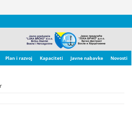
Plan i razvoj
Kapaciteti
Javne nabavke
Novosti
r