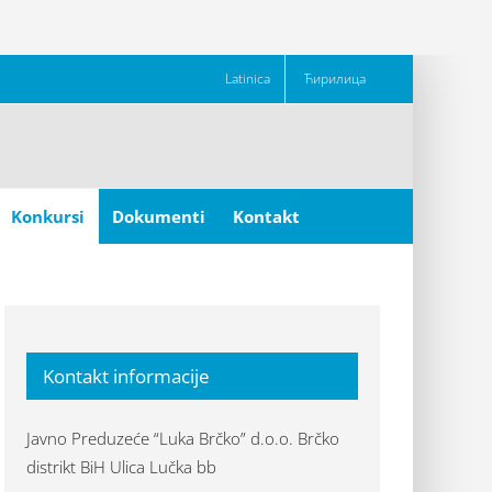
Latinica
Ћирилица
Konkursi
Dokumenti
Kontakt
Kontakt informacije
Javno Preduzeće “Luka Brčko” d.o.o. Brčko
distrikt BiH Ulica Lučka bb