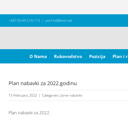
Skip
+387 (0) 49 216-113
|
port-bd@teol.net
to
content
Search
for:
O Nama
Rukovodstvo
Pozicija
Plan i 
Plan nabavki za 2022.godinu
15 Februara, 2022
|
Categories:
Javne nabavke
Plan nabavki za 2022.