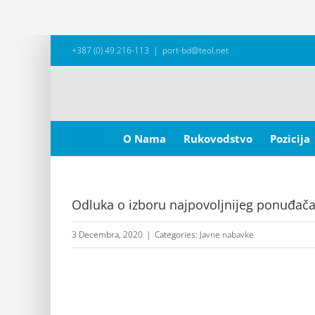
Skip
+387 (0) 49 216-113
|
port-bd@teol.net
to
content
Search
for:
O Nama
Rukovodstvo
Pozicija
Odluka o izboru najpovoljnijeg ponuđača-
3 Decembra, 2020
|
Categories:
Javne nabavke