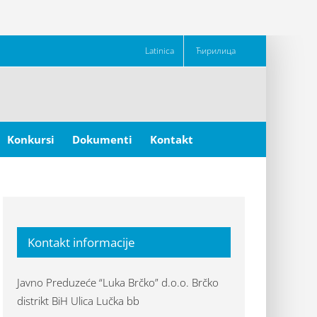
Latinica
Ћирилица
Konkursi
Dokumenti
Kontakt
Kontakt informacije
Javno Preduzeće “Luka Brčko” d.o.o. Brčko
distrikt BiH Ulica Lučka bb