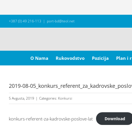
Skip
+387 (0) 49 216-113
|
port-bd@teol.net
to
content
Search
for:
O Nama
Rukovodstvo
Pozicija
Plan i 
2019-08-05_konkurs_referent_za_kadrovske_poslov
5 Avgusta, 2019
|
Categories:
Konkursi
konkurs-referent-za-kadrovske-poslove-lat
Download