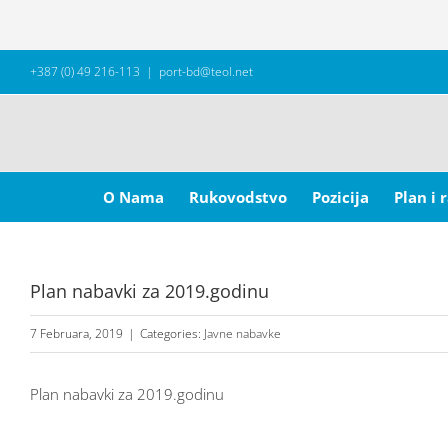
Skip
+387 (0) 49 216-113
|
port-bd@teol.net
to
content
Search
for:
O Nama
Rukovodstvo
Pozicija
Plan i 
Plan nabavki za 2019.godinu
7 Februara, 2019
|
Categories:
Javne nabavke
Plan nabavki za 2019.godinu