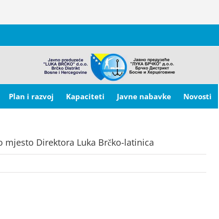
Plan i razvoj
Kapaciteti
Javne nabavke
Novosti
o mjesto Direktora Luka Brčko-latinica