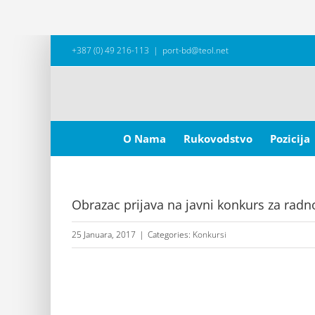
Skip
+387 (0) 49 216-113
|
port-bd@teol.net
to
content
Search
for:
O Nama
Rukovodstvo
Pozicija
Obrazac prijava na javni konkurs za radn
25 Januara, 2017
|
Categories:
Konkursi