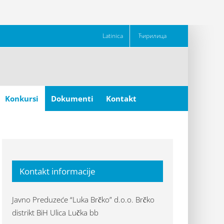
Latinica
Ћирилица
Konkursi
Dokumenti
Kontakt
Kontakt informacije
Javno Preduzeće “Luka Brčko” d.o.o. Brčko
distrikt BiH Ulica Lučka bb