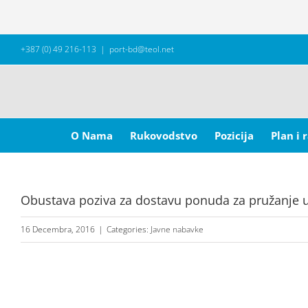
Skip
+387 (0) 49 216-113
|
port-bd@teol.net
to
content
Search
for:
O Nama
Rukovodstvo
Pozicija
Plan i 
Obustava poziva za dostavu ponuda za pružanje ug
16 Decembra, 2016
|
Categories:
Javne nabavke