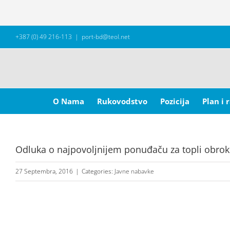
Skip
+387 (0) 49 216-113
|
port-bd@teol.net
to
content
Search
for:
O Nama
Rukovodstvo
Pozicija
Plan i 
Odluka o najpovoljnijem ponuđaču za topli obrok
27 Septembra, 2016
|
Categories:
Javne nabavke