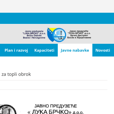
Plan i razvoj
Kapaciteti
Javne nabavke
Novosti
za topli obrok