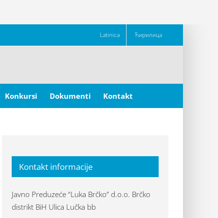
Latinica
Ћирилица
Konkursi
Dokumenti
Kontakt
Kontakt informacije
Javno Preduzeće “Luka Brčko” d.o.o. Brčko
distrikt BiH Ulica Lučka bb