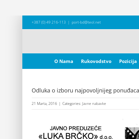
Skip
+387 (0) 49 216-113
|
port-bd@teol.net
to
content
Search
for:
O Nama
Rukovodstvo
Pozicija
Odluka o izboru najpovoljnijeg ponuđaca 
21 Marta, 2016
|
Categories:
Javne nabavke